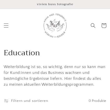
Direkt
vivien huss fotografie
zum
Inhalt
Warenko
K
Education
a
Weiterbildung ist so, so wichtig, denn nur so kann man
t
für Kund:innen und das Business wachsen und
e
bestmögliche Ergebnisse liefern. Hier findest du alles
zu meinen aktuellen Weiterbildungsprogrammen.
g
o
Filtern und sortieren
0 Produkte