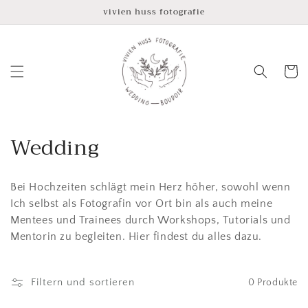
Direkt
vivien huss fotografie
zum
Inhalt
Warenko
K
Wedding
a
Bei Hochzeiten schlägt mein Herz höher, sowohl wenn
t
Ich selbst als Fotografin vor Ort bin als auch meine
e
Mentees und Trainees durch Workshops, Tutorials und
Mentorin zu begleiten. Hier findest du alles dazu.
g
o
Filtern und sortieren
0 Produkte